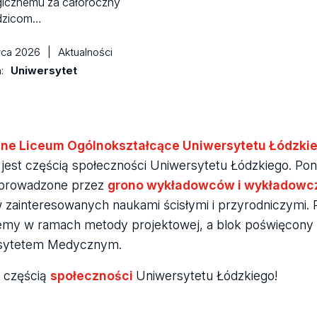
icznemu za całoroczny
odzicom…
wca 2026
|
Aktualności
a:
Uniwersytet
zne Liceum Ogólnokształcące Uniwersytetu Łódzki
jest częścią społeczności Uniwersytetu Łódzkiego. Po
a prowadzone przez
grono wykładowców i wykładowc
 zainteresowanych naukami ścisłymi i przyrodniczymi.
jemy w ramach metody projektowej, a blok poświęcony
sytetem Medycznym.
ę częścią
społeczności
Uniwersytetu Łódzkiego!