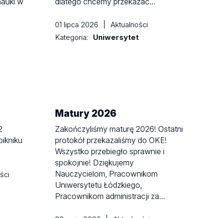
nauki w
dlatego chcemy przekazać…
01 lipca 2026
|
Aktualności
Kategoria:
Uniwersytet
Matury 2026
2
Zakończyliśmy maturę 2026! Ostatni
pikniku
protokół przekazaliśmy do OKE!
Wszystko przebiegło sprawnie i
spokojnie! Dziękujemy
Nauczycielom, Pracownikom
ści
Uniwersytetu Łódzkiego,
Pracownikom administracji za…