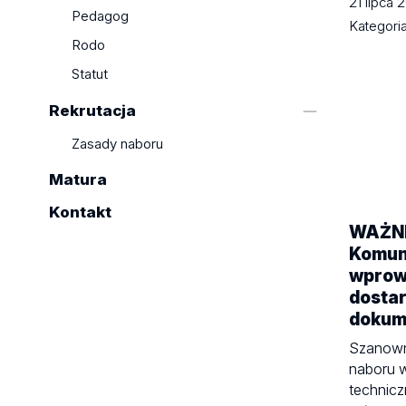
21 lipca
Pedagog
Kategori
Rodo
Statut
Rekrutacja
Zasady naboru
Matura
Kontakt
WAŻNE
Komun
wprowa
dostar
dokum
Szanown
naboru w
technicz