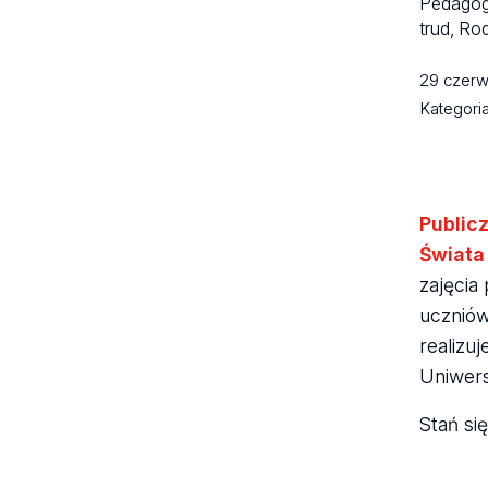
Pedagog
trud, R
29 czer
Kategori
Public
Świata
zajęci
uczniów
realizu
Uniwer
Stań si