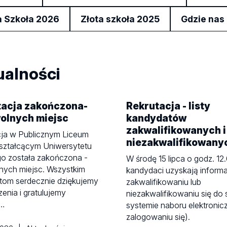
a Szkoła 2026
Złota szkoła 2025
Gdzie nas
ualności
tacja zakończona-
Rekrutacja - listy
olnych miejsc
kandydatów
zakwalifikowanych i
cja w Publicznym Liceum
niezakwalifikowany
ształcącym Uniwersytetu
go została zakończona -
W środę 15 lipca o godz. 12
nych miejsc. Wszystkim
kandydaci uzyskają informa
tom serdecznie dziękujemy
zakwalifikowaniu lub
zenia i gratulujemy
niezakwalifikowaniu się do
…
systemie naboru elektronic
zalogowaniu się).