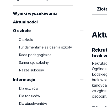
Złot
Wyniki wyszukiwania
Aktualności
O szkole
Akt
O szkole
Fundamentalne założenia szkoły
Rekru
Rada pedagogiczna
brak w
Samorząd szkolny
Rekruta
Ogólnok
Nasze sukcesy
Łódzkie
Informacje
brak wol
kandyda
Dla uczniów
za zgłos
Dla rodziców
osobom
Dla absolwentów