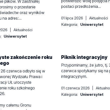
potwierdzić wolę podjęcia 
ie plików. W zaistniałej
postaci przedłożenia…
 prosimy o przesłanie
świadectw oraz wyników
u na adres:…
01 lipca 2026
|
Aktualności
Kategoria:
Uniwersytet
 2026
|
Aktualności
a:
Uniwersytet
yste zakończenie roku
Piknik integracyjny
nego
Przypominamy, że jutro, tj. 
czerwca spotykamy się na 
 26 czerwca odbyło się w
integracyjnym.
rwonej Wydziału Prawa i
racji UŁ uroczyste
enie roku szkolnego
01 czerwca 2026
|
Aktualno
26.
Kategoria:
Uniwersytet
emy całemu Gronu