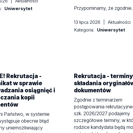
 2026
|
Aktualności
Przypominamy, że zgodnie
a:
Uniwersytet
13 lipca 2026
|
Aktualności
Kategoria:
Uniwersytet
! Rekrutacja -
Rekrutacja - terminy
ikat w sprawie
składania oryginałó
dzania osiągnięć i
dokumentów
czania kopii
Zgodnie z terminarzem
entów
postępowania rekrutacyjneg
szk. 2026/2027 podajemy
i Państwo, w systemie
szczegółowe terminy, w kt
ystępuje obecnie błąd
rodzice kandydata będą mo
ny uniemożliwiający