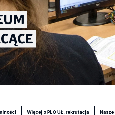
CEUM
ŁCĄCE
alności
Więcej o PLO UŁ, rekrutacja
Nasze