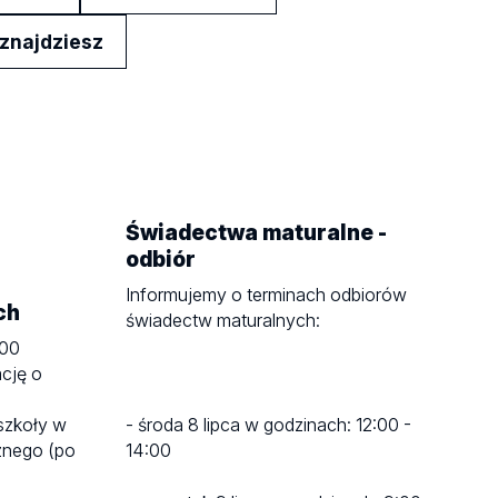
 znajdziesz
Świadectwa maturalne -
odbiór
Informujemy o terminach odbiorów
ch
świadectw maturalnych:
.00
cję o
 szkoły w
- środa 8 lipca w godzinach: 12:00 -
znego (po
14:00