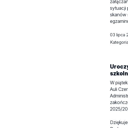
załączan
sytuacji
skanów 
egzamin
03 lipca
Kategori
Urocz
szkol
W piątek
Auli Cze
Administ
zakończ
2025/20
Dziękuj