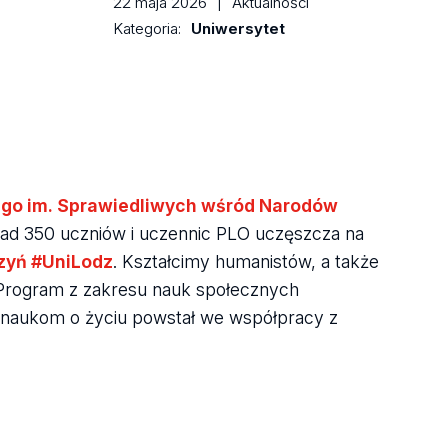
22 maja 2026
|
Aktualności
Kategoria:
Uniwersytet
ego im. Sprawiedliwych wśród Narodów
nad 350 uczniów i uczennic PLO uczęszcza na
zyń #UniLodz
. Kształcimy humanistów, a także
 Program z zakresu nauk społecznych
 naukom o życiu powstał we współpracy z